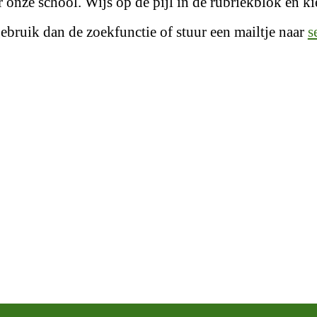
onze school. Wijs op de pijl in de rubriekblok en kie
gebruik dan de zoekfunctie of stuur een mailtje naar
s