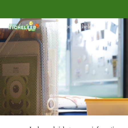
Sk
basisschool Ticheleer