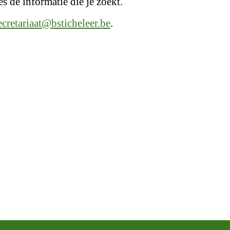
s de informatie die je zoekt.
ecretariaat@bsticheleer.be
.