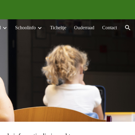
ion
d
Schoolinfo
Ticheltje
Ouderraad
Contact